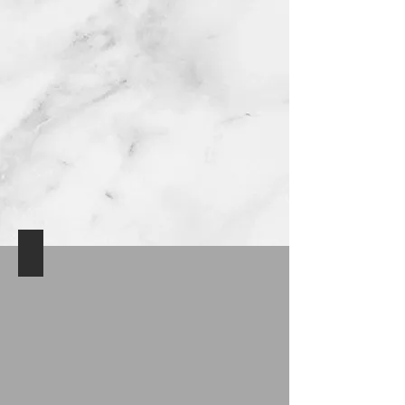
סלון 1
צילום:
כפיר
ולר