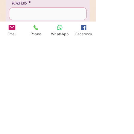
שם מלא
אני מאשר/ת קבלת דיוור במייל ו/או
SMS
Email
Phone
WhatsApp
Facebook
שלח
054-8011152
קצת עליי...
שמי טלי גוטמן, מעצבת פנים שמתמחה בהום
סטיילינג מקצועי, מאשדוד.
אני בת 32, נשואה לאלכס ואימא לשני בנים – איתי
(8.5) ודניאל (6).
אני עוסקת בתחום עיצוב הפנים באופן מקצועי כ-8
שנים ולפני כן עבדתי בחברת שיש למטבחים ששם