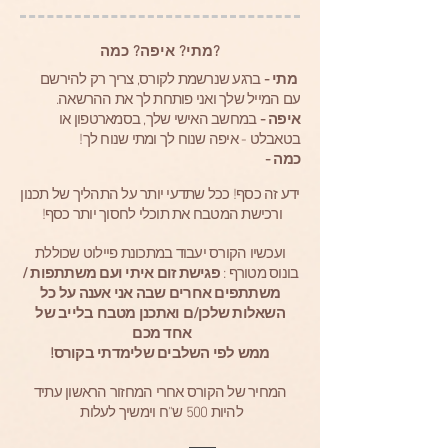
מתי? איפה? כמה?
מתי -
ברגע שנרשמת לקורס, צריך רק להירשם
עם המייל שלך ואני פותחת לך את ההרשאה.
איפה -
במחשב האישי שלך, בסמארטפון או
בטאבלט - איפה שנוח לך ומתי שנוח לך!
כמה -
ידע זה כסף! ככל שתדעי יותר על התהליך של תכנון
ורכישת המטבח את תוכלי לחסוך יותר כסף!
ועכשיו הקורס יעבוד במתכונת פיילוט שכוללת
בונוס מטורף :
פגישת זום איתי ועם משתתפות /
משתתפים אחרים שבה אני אענה על כל
השאלות שלכן/ם ואתכנן מטבח בלייב של
אחד מכם
ממש לפי השלבים שלימדתי בקורס!
המחיר של הקורס אחרי המחזור הראשון עתיד
להיות 500 ש"ח וימשיך לעלות